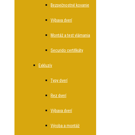
Bezpečnostné kovanie
Výbava dverí
Montáž a test vlámania
Securido certifikáty
Exkluzív
Typy dverí
Rez dverí
Výbava dverí
Výroba a montáž