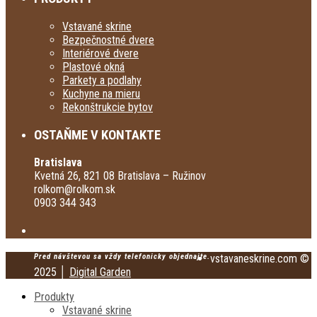
Vstavané skrine
Bezpečnostné dvere
Interiérové dvere
Plastové okná
Parkety a podlahy
Kuchyne na mieru
Rekonštrukcie bytov
OSTAŇME V KONTAKTE
Bratislava
Kvetná 26, 821 08 Bratislava – Ružinov
rolkom@rolkom.sk
0903 344 343
Pred návštevou sa vždy telefonicky objednajte.
vstavaneskrine.com ©
2025 │
Digital Garden
Produkty
Vstavané skrine