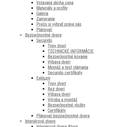
Vstavaná skriňa cena
Materiály a profily
Galeria
Zameranie
Prečo si vybrať práve nás
Plánovač
Bezpečnostné dvere
Securido
Typy dverí
TECHNICKÉ INFORMÁCIE
Bezpečnostné kovanie
Výbava dverí
Montáž a test vlámania
Securido certifikáty
Exkluzív
Typy dverí
Rez dverí
Výbava dverí
Výroba a montáž
Bezpečnostné vložky
Certifikáty
Plánovač bezpečnostné dvere
Interiérové dvere
Interiérové dvere Atvyn