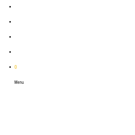
Plánovače
Blog
Referencie
Kontakt
0
Menu