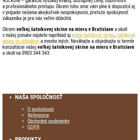
ROLKOM – garanciu vysokej kvality, dostupnej ceny, odbornosti
a profesionálneho prístupu. Okrem toho sme vám plne k dispozícií aj
v prípade riešenia akejkoľvek nespokojnosti, pretože spokojnosť
zákazníka je pre nás veľmi dôležitá.
Okrem
veľkej šatníkovej skrine na mieru v Bratislave
a okolí
v našej ponuke nájdete napríklad aj
nízke šatníkové skrine
,
šatníkové
skrine so zrkadlom
a mnoho iných. Neváhajte a objednajte si termín
konzultácie vašej
veľkej šatníkovej skrine na mieru v Bratislave
a okolí na 0903 344 343.
NAŠA SPOLOČNOSŤ
O spoločnosti
Referencie
Obchodné podmienky
GDPR
PRODUKTY