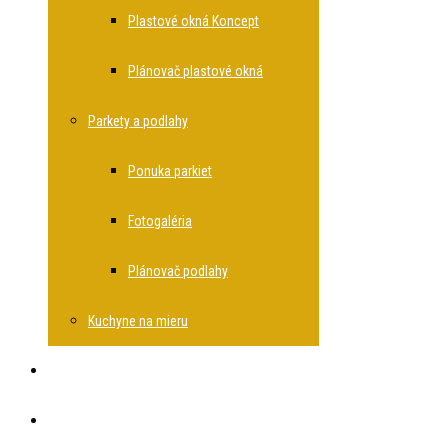
Plastové okná Koncept
Plánovač plastové okná
Parkety a podlahy
Ponuka parkiet
Fotogaléria
Plánovač podlahy
Kuchyne na mieru
Rekonštrukcie bytov
O spoločnosti