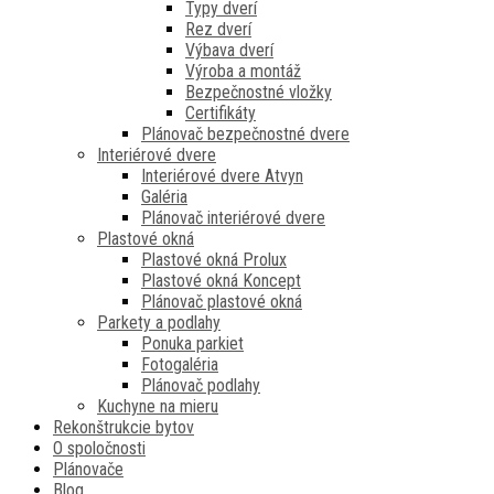
Typy dverí
Rez dverí
Výbava dverí
Výroba a montáž
Bezpečnostné vložky
Certifikáty
Plánovač bezpečnostné dvere
Interiérové dvere
Interiérové dvere Atvyn
Galéria
Plánovač interiérové dvere
Plastové okná
Plastové okná Prolux
Plastové okná Koncept
Plánovač plastové okná
Parkety a podlahy
Ponuka parkiet
Fotogaléria
Plánovač podlahy
Kuchyne na mieru
Rekonštrukcie bytov
O spoločnosti
Plánovače
Blog