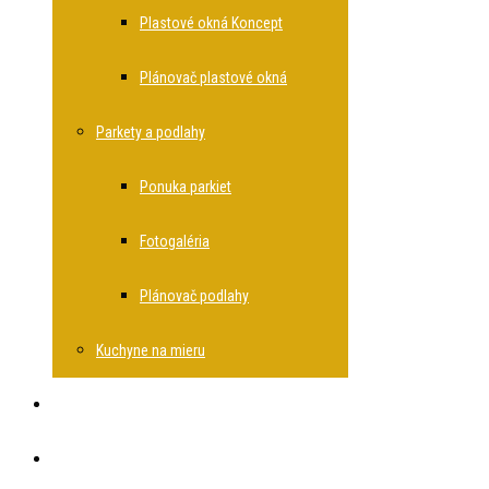
Plastové okná Koncept
Plánovač plastové okná
Parkety a podlahy
Ponuka parkiet
Fotogaléria
Plánovač podlahy
Kuchyne na mieru
Rekonštrukcie bytov
O spoločnosti