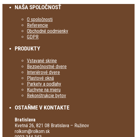
NAŠA SPOLOČNOSŤ
O spoločnosti
Referencie
Obchodné podmienky
GDPR
PRODUKTY
Vstavané skrine
Bezpečnostné dvere
Interiérové dvere
Plastové okná
Parkety a podlahy
Kuchyne na mieru
Rekonštrukcie bytov
OSTAŇME V KONTAKTE
Bratislava
Kvetná 26, 821 08 Bratislava – Ružinov
rolkom@rolkom.sk