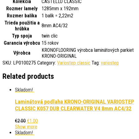
Kolekcia
CASTELLO CLASSIC
Rozmer lamely
1285mm x 192mm
Rozmer balíka
1 balík = 2,22m2
Trieda použitia a
8mm AC4/32
hrúbka
Typ spoja
twin clic
Garancia výrobcu
15 rokov
KRONOFLOORING výrobca laminátových parkiet
Výrobca
KRONO-ORIGINAL
SKU:
LP0100275
Category:
Variostep classic
Tag:
variostep
Related products
Skladom!
Laminátová podlaha KRONO-ORIGINAL VARIOSTEP
CLASSIC K057 DUB CLEARWATER V4 8mm AC4/32
€
2.00
€
1.00
Show more
Skladom!