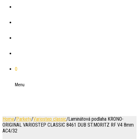
Plánovače
Blog
Referencie
Kontakt
0
Menu
Home
/
Parkety
/
Variostep classic
/
Laminátová podlaha KRONO-
ORIGINAL VARIOSTEP CLASSIC 8461 DUB ST.MORITZ RF V4 8mm
AC4/32