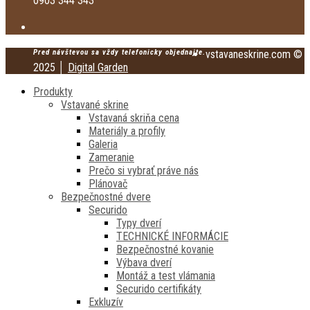
0903 344 343
Pred návštevou sa vždy telefonicky objednajte.
vstavaneskrine.com ©
2025 │
Digital Garden
Produkty
Vstavané skrine
Vstavaná skriňa cena
Materiály a profily
Galeria
Zameranie
Prečo si vybrať práve nás
Plánovač
Bezpečnostné dvere
Securido
Typy dverí
TECHNICKÉ INFORMÁCIE
Bezpečnostné kovanie
Výbava dverí
Montáž a test vlámania
Securido certifikáty
Exkluzív