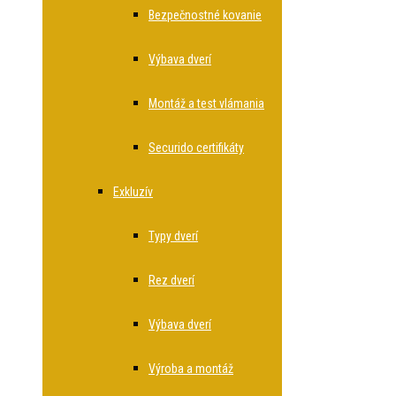
Bezpečnostné kovanie
Výbava dverí
Montáž a test vlámania
Securido certifikáty
Exkluzív
Typy dverí
Rez dverí
Výbava dverí
Výroba a montáž