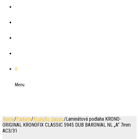
Plánovače
Blog
Referencie
Kontakt
0
Menu
Home
/
Parkety
/
Kronofix classic
/
Laminátová podlaha KRONO-
ORIGINAL KRONOFIX CLASSIC 5945 DUB BARONIAL NL „A“ 7mm
AC3/31