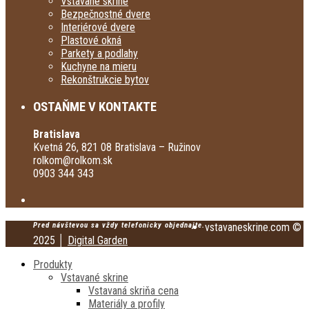
Vstavané skrine
Bezpečnostné dvere
Interiérové dvere
Plastové okná
Parkety a podlahy
Kuchyne na mieru
Rekonštrukcie bytov
OSTAŇME V KONTAKTE
Bratislava
Kvetná 26, 821 08 Bratislava – Ružinov
rolkom@rolkom.sk
0903 344 343
Pred návštevou sa vždy telefonicky objednajte.
vstavaneskrine.com ©
2025 │
Digital Garden
Produkty
Vstavané skrine
Vstavaná skriňa cena
Materiály a profily