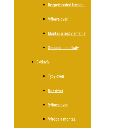
Bezpečnostné kovanie
Výbava dverí
Montáž a test vlámania
Securido certifikáty
Exkluzív
Typy dverí
Rez dverí
Výbava dverí
Výroba a montáž