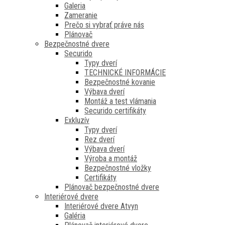
Galeria
Zameranie
Prečo si vybrať práve nás
Plánovač
Bezpečnostné dvere
Securido
Typy dverí
TECHNICKÉ INFORMÁCIE
Bezpečnostné kovanie
Výbava dverí
Montáž a test vlámania
Securido certifikáty
Exkluzív
Typy dverí
Rez dverí
Výbava dverí
Výroba a montáž
Bezpečnostné vložky
Certifikáty
Plánovač bezpečnostné dvere
Interiérové dvere
Interiérové dvere Atvyn
Galéria