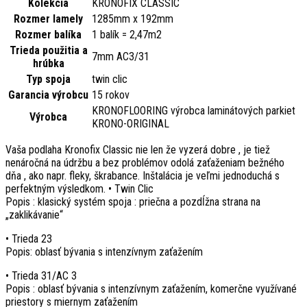
Kolekcia
KRONOFIX CLASSIC
Rozmer lamely
1285mm x 192mm
Rozmer balíka
1 balík = 2,47m2
Trieda použitia a
7mm AC3/31
hrúbka
Typ spoja
twin clic
Garancia výrobcu
15 rokov
KRONOFLOORING výrobca laminátových parkiet
Výrobca
KRONO-ORIGINAL
Vaša podlaha Kronofix Classic nie len že vyzerá dobre , je tiež
nenáročná na údržbu a bez problémov odolá zaťaženiam bežného
dňa , ako napr. fleky, škrabance. Inštalácia je veľmi jednoduchá s
perfektným výsledkom. • Twin Clic
Popis : klasický systém spoja : priečna a pozdĺžna strana na
„zaklikávanie“
• Trieda 23
Popis: oblasť bývania s intenzívnym zaťažením
• Trieda 31/AC 3
Popis : oblasť bývania s intenzívnym zaťažením, komerčne využívané
priestory s miernym zaťažením