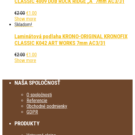
CLASSIC 4009 DUB ROCK RIDGE „A“ 7mm AC3/31
€
2.00
€
1.00
Show more
Skladom!
Laminátová podlaha KRONO-ORIGINAL KRONOFIX
CLASSIC K042 ART WORKS 7mm AC3/31
€
2.00
€
1.00
Show more
NAŠA SPOLOČNOSŤ
O spoločnosti
Referencie
Obchodné podmienky
GDPR
PRODUKTY