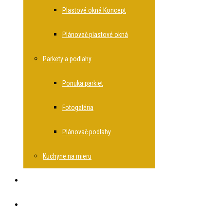
Plastové okná Koncept
Plánovač plastové okná
Parkety a podlahy
Ponuka parkiet
Fotogaléria
Plánovač podlahy
Kuchyne na mieru
Rekonštrukcie bytov
O spoločnosti