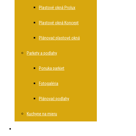
Plastové okná Prolux
Plastové okná Koncept
Plánovač plastové okná
Parkety a podlahy
Ponuka parkiet
Fotogaléria
Plánovač podlahy
Kuchyne na mieru
Rekonštrukcie bytov