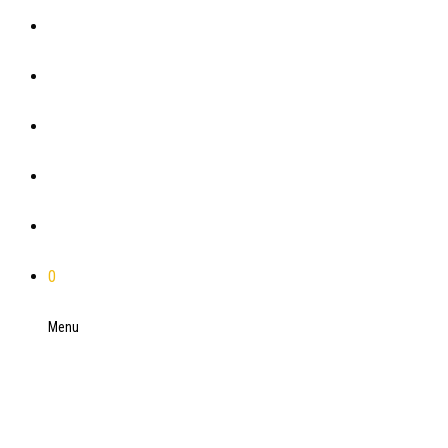
O spoločnosti
Plánovače
Blog
Referencie
Kontakt
0
Menu