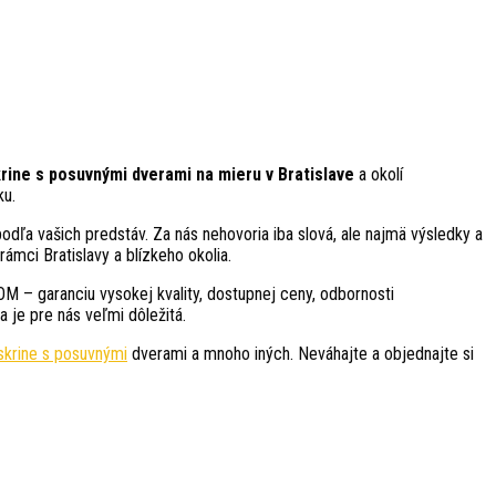
krine s posuvnými dverami
na mieru v Bratislave
a okolí
ku.
dľa vašich predstáv. Za nás nehovoria iba slová, ale najmä výsledky a
rámci Bratislavy a blízkeho okolia.
M – garanciu vysokej kvality, dostupnej ceny, odbornosti
 je pre nás veľmi dôležitá.
skrine s posuvnými
dverami a mnoho iných. Neváhajte a objednajte si