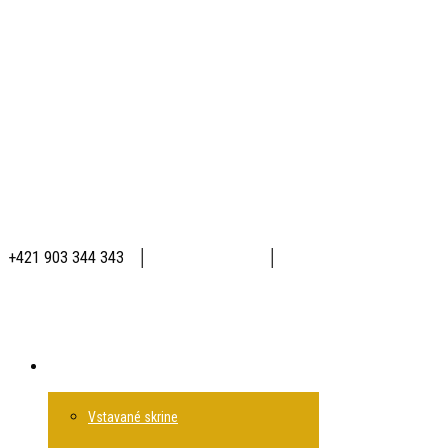
+421 903 344 343
│
│
Produkty
Vstavané skrine