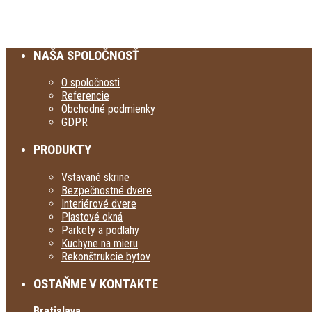
NAŠA SPOLOČNOSŤ
O spoločnosti
Referencie
Obchodné podmienky
GDPR
PRODUKTY
Vstavané skrine
Bezpečnostné dvere
Interiérové dvere
Plastové okná
Parkety a podlahy
Kuchyne na mieru
Rekonštrukcie bytov
OSTAŇME V KONTAKTE
Bratislava