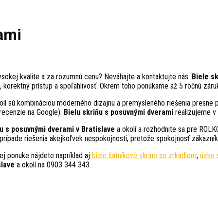
ami
ysokej kvalite a za rozumnú cenu? Neváhajte a kontaktujte nás.
Biele s
, korektný prístup a spoľahlivosť. Okrem toho ponúkame až 5 ročnú záru
olí sú kombináciou moderného dizajnu a premysleného riešenia presne po
 recenzie na Google).
Bielu skriňu s posuvnými dverami
realizujeme v 
ňu s posuvnými dverami v Bratislave
a okolí a rozhodnite sa pre ROLKO
prípade riešenia akejkoľvek nespokojnosti, pretože spokojnosť zákazníka
šej ponuke nájdete napríklad aj
biele šatníkové skrine so zrkadlom
,
úzke 
slave
a okolí na 0903 344 343.